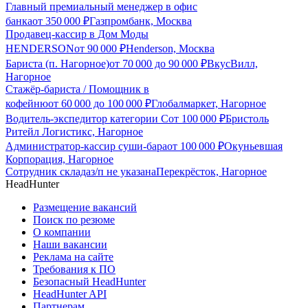
Главный премиальный менеджер в офис
банка
от
350 000
₽
Газпромбанк, Москва
Продавец-кассир в Дом Моды
HENDERSON
от
90 000
₽
Henderson, Москва
Бариста (п. Нагорное)
от
70 000
до
90 000
₽
ВкусВилл,
Нагорное
Стажёр-бариста / Помощник в
кофейню
от
60 000
до
100 000
₽
Глобалмаркет, Нагорное
Водитель-экспедитор категории С
от
100 000
₽
Бристоль
Ритейл Логистикс, Нагорное
Администратор-кассир суши-бара
от
100 000
₽
Окуньевшая
Корпорация, Нагорное
Сотрудник склада
з/п не указана
Перекрёсток, Нагорное
HeadHunter
Размещение вакансий
Поиск по резюме
О компании
Наши вакансии
Реклама на сайте
Требования к ПО
Безопасный HeadHunter
HeadHunter API
Партнерам