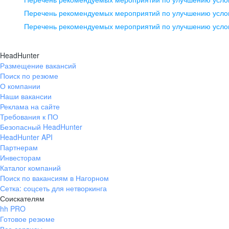
pr@ural.hh.ru
Перечень рекомендуемых мероприятий по улучшению услов
Перечень рекомендуемых мероприятий по улучшению усло
Новосибирск
ул. Большевистская, д. 35,
HeadHunter
помещение 21
Размещение вакансий
Поиск по резюме
+7 383 207-94-64
О компании
pr@nsk.hh.ru
Наши вакансии
Реклама на сайте
Требования к ПО
Безопасный HeadHunter
HeadHunter API
Партнерам
Инвесторам
Каталог компаний
Поиск по вакансиям в Нагорном
Сетка: соцсеть для нетворкинга
Соискателям
hh PRO
Готовое резюме