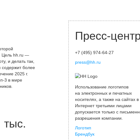
Пресс-цент
оторой
+7 (495) 974-64-27
 Цель hh.ru —
у, и делать так,
press@hh.ru
и содержит более
чение 2025 г.
оп-3 в мире
ников.
Использование логотипов
на электронных и печатных
носителях, а также на сайтах в
Интернет третьими лицами
допускается только с письменн
разрешения компании.
тыс.
Логотип
Брендбук