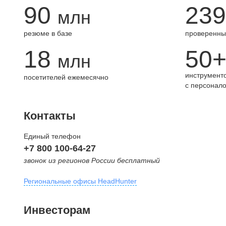
90
239
млн
резюме в базе
проверенны
18
50
млн
инструменто
посетителей ежемесячно
с персонал
Контакты
Единый телефон
+7 800 100-64-27
звонок из регионов России бесплатный
Региональные офисы HeadHunter
Москва
Инвесторам
внутригородская территория