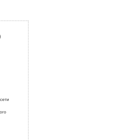
р
 сети
ого