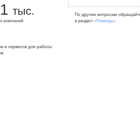
1
тыс.
По другим вопросам обращайт
х компаний
в раздел
«Помощь»
+
в и сервисов для работы
ом
Санкт-Петербург
Я
ул. Жуковского, д. 19, особняк
ул