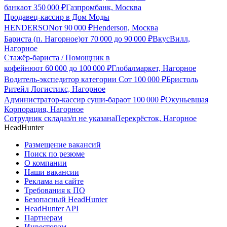
банка
от
350 000
₽
Газпромбанк, Москва
Продавец-кассир в Дом Моды
HENDERSON
от
90 000
₽
Henderson, Москва
Бариста (п. Нагорное)
от
70 000
до
90 000
₽
ВкусВилл,
Нагорное
Стажёр-бариста / Помощник в
кофейню
от
60 000
до
100 000
₽
Глобалмаркет, Нагорное
Водитель-экспедитор категории С
от
100 000
₽
Бристоль
Ритейл Логистикс, Нагорное
Администратор-кассир суши-бара
от
100 000
₽
Окуньевшая
Корпорация, Нагорное
Сотрудник склада
з/п не указана
Перекрёсток, Нагорное
HeadHunter
Размещение вакансий
Поиск по резюме
О компании
Наши вакансии
Реклама на сайте
Требования к ПО
Безопасный HeadHunter
HeadHunter API
Партнерам
Инвесторам