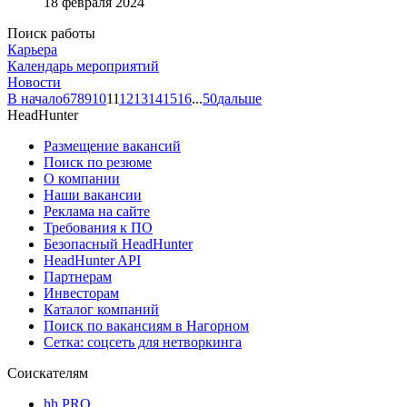
18 февраля 2024
Поиск работы
Карьера
Календарь мероприятий
Новости
В начало
6
7
8
9
10
11
12
13
14
15
16
...
50
дальше
HeadHunter
Размещение вакансий
Поиск по резюме
О компании
Наши вакансии
Реклама на сайте
Требования к ПО
Безопасный HeadHunter
HeadHunter API
Партнерам
Инвесторам
Каталог компаний
Поиск по вакансиям в Нагорном
Сетка: соцсеть для нетворкинга
Соискателям
hh PRO