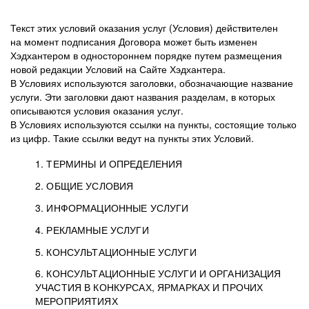
Текст этих условий оказания услуг (Условия) действителен
на момент подписания Договора может быть изменен
Хэдхантером в одностороннем порядке путем размещения
новой редакции Условий на Сайте Хэдхантера.
В Условиях используются заголовки, обозначающие название
услуги. Эти заголовки дают названия разделам, в которых
описываются условия оказания услуг.
В Условиях используются ссылки на пункты, состоящие только
из цифр. Такие ссылки ведут на пункты этих Условий.
1. ТЕРМИНЫ И ОПРЕДЕЛЕНИЯ
2. ОБЩИЕ УСЛОВИЯ
3. ИНФОРМАЦИОННЫЕ УСЛУГИ
1.1. Хэдхантер, или
Хэдхантер, ООО
4. РЕКЛАМНЫЕ УСЛУГИ
HeadHunter, или
«Хэдхантер», ИНН
2.1. Типы и статусы регистрации
5. КОНСУЛЬТАЦИОННЫЕ УСЛУГИ
Исполнитель
7718620740, адрес:
Типы регистрации
3.1. Предоставление доступа к базе данных
2.2. Активация услуг
6. КОНСУЛЬТАЦИОННЫЕ УСЛУГИ И ОРГАНИЗАЦИЯ
125047, г. Москва,
резюме с предложениями Соискателей
Описание и активация
УЧАСТИЯ В КОНКУРСАХ, ЯРМАРКАХ И ПРОЧИХ
2.1.1. Заказчику может быть присвоен один
4.0. Общие условия оказания рекламных услуг
внутригородская
о трудоустройстве с возможностью просмотра
МЕРОПРИЯТИЯХ
из Типов регистраций.
территория
4.0.1. Хэдхантер оказывает Заказчику услугу