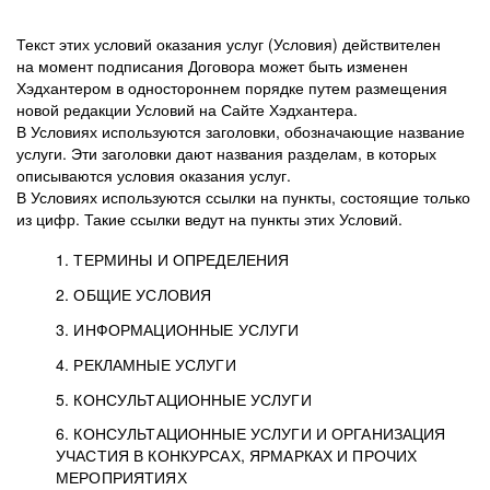
Текст этих условий оказания услуг (Условия) действителен
на момент подписания Договора может быть изменен
Хэдхантером в одностороннем порядке путем размещения
новой редакции Условий на Сайте Хэдхантера.
В Условиях используются заголовки, обозначающие название
услуги. Эти заголовки дают названия разделам, в которых
описываются условия оказания услуг.
В Условиях используются ссылки на пункты, состоящие только
из цифр. Такие ссылки ведут на пункты этих Условий.
1. ТЕРМИНЫ И ОПРЕДЕЛЕНИЯ
2. ОБЩИЕ УСЛОВИЯ
3. ИНФОРМАЦИОННЫЕ УСЛУГИ
1.1. Хэдхантер, или
Хэдхантер, ООО
4. РЕКЛАМНЫЕ УСЛУГИ
HeadHunter, или
«Хэдхантер», ИНН
2.1. Типы и статусы регистрации
5. КОНСУЛЬТАЦИОННЫЕ УСЛУГИ
Исполнитель
7718620740, адрес:
Типы регистрации
3.1. Предоставление доступа к базе данных
2.2. Активация услуг
6. КОНСУЛЬТАЦИОННЫЕ УСЛУГИ И ОРГАНИЗАЦИЯ
125047, г. Москва,
резюме с предложениями Соискателей
Описание и активация
УЧАСТИЯ В КОНКУРСАХ, ЯРМАРКАХ И ПРОЧИХ
2.1.1. Заказчику может быть присвоен один
4.0. Общие условия оказания рекламных услуг
внутригородская
о трудоустройстве с возможностью просмотра
МЕРОПРИЯТИЯХ
из Типов регистраций.
территория
4.0.1. Хэдхантер оказывает Заказчику услугу