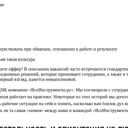
ие
увствовать при общении, отношении к работе и результату
ам такая культура
пишете оффер? В описаниях вакансий часто встречаются стандар
жедневных решений, которые принимают сотрудники, а также в т
а первый взгляд, кажется невыполнимой.
ДНК компании «ВсеИнструменты.ру». Мы поговорили с сотрудни
пов работает на практике. Некоторые из этих историй мы доп
 рабочие ситуации на себя и понять, насколько вам близок дух 
ть ли та самая «химия» между вами и командой «ВсеИнструменты