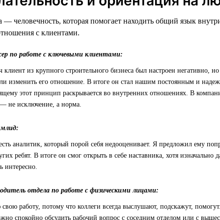
лательность и ориентация на л
 — человечность, которая помогает находить общий язык внутр
отношения с клиентами.
жер по работе с ключевыми клиентами:
ч клиент из крупного строительного бизнеса был настроен негативно, но
ли изменить его отношение. В итоге он стал нашим постоянным и наде
ящему этот принцип раскрывается во внутренних отношениях. В компании
— не исключение, а норма.
имлид:
есть аналитик, который порой себя недооценивает. Я предложил ему по
угих ребят. В итоге он смог открыть в себе наставника, хотя изначально 
ь интересно.
водитель отдела по работе с физическими лицами:
свою работу, потому что коллеги всегда выслушают, подскажут, помогут
можно спокойно обсудить рабочий вопрос с соседним отделом или с выше