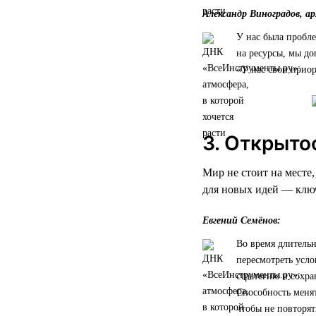
Александр Виноградов, а
У нас была пробле
на ресурсы, мы до
«У нас свои приор
3. Открыто
Мир не стоит на месте
для новых идей — ключ
Евгений Семёнов:
Во время длительн
пересмотреть усло
стратегию и сохра
Способность менят
чтобы не повторят