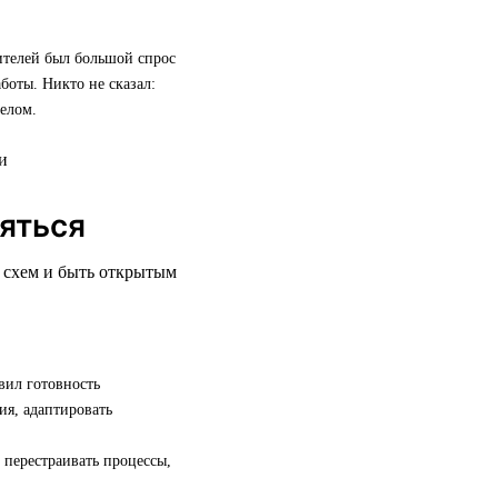
дителей был большой спрос
боты. Никто не сказал:
елом.
няться
х схем и быть открытым
вил готовность
ия, адаптировать
 перестраивать процессы,