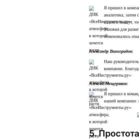
Я пришел в компан
аналитика, затем 
коллеги пишут, чт
Условия для разви
обменивались опы
Александр Виноградов:
Наш руководитель 
компании. Благода
Алексей Мещеряков:
Я пришел в коман
нашей компании: 
5. Простот