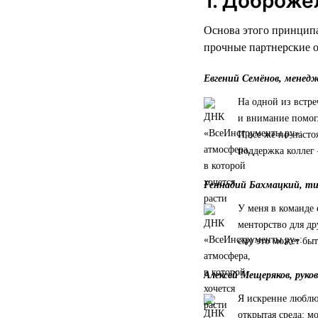
1. Доброже
Основа этого принципа
прочные партнерские 
Евгений Семёнов, менед
На одной из встре
и внимание помог
И все же по-насто
поддержка коллег 
Геннадий Бахмацкий, т
У меня в команде 
менторство для др
ему это может быт
Алексей Мещеряков, руко
Я искренне люблю 
открытая среда: 