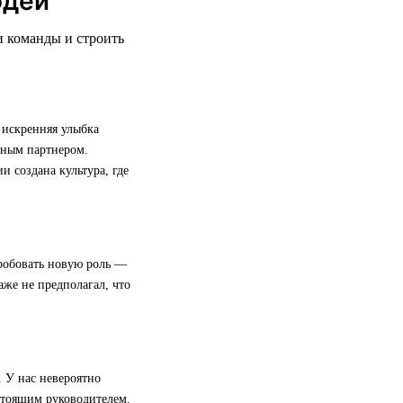
юдей
и команды и строить
 искренняя улыбка
жным партнером.
 создана культура, где
пробовать новую роль —
даже не предполагал, что
. У нас невероятно
стоящим руководителем.