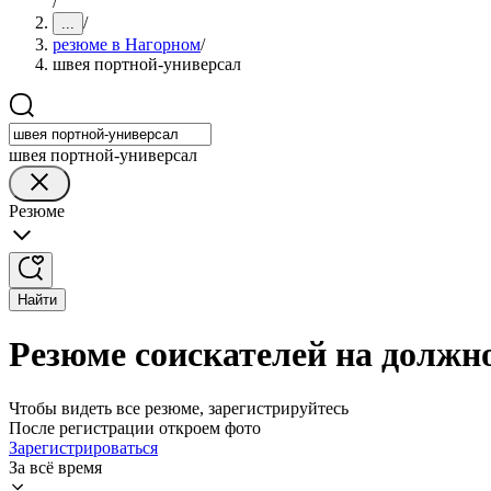
/
/
...
резюме в Нагорном
/
швея портной-универсал
швея портной-универсал
Резюме
Найти
Резюме соискателей на должн
Чтобы видеть все резюме, зарегистрируйтесь
После регистрации откроем фото
Зарегистрироваться
За всё время