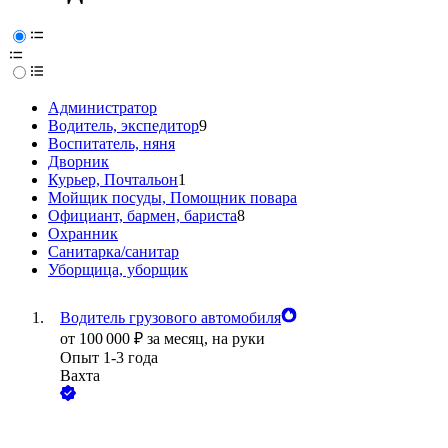
Администратор
Водитель, экспедитор
9
Воспитатель, няня
Дворник
Курьер, Почтальон
1
Мойщик посуды, Помощник повара
Официант, бармен, бариста
8
Охранник
Санитарка/санитар
Уборщица, уборщик
Водитель грузового автомобиля
от
100 000
₽
за месяц,
на руки
Опыт 1-3 года
Вахта