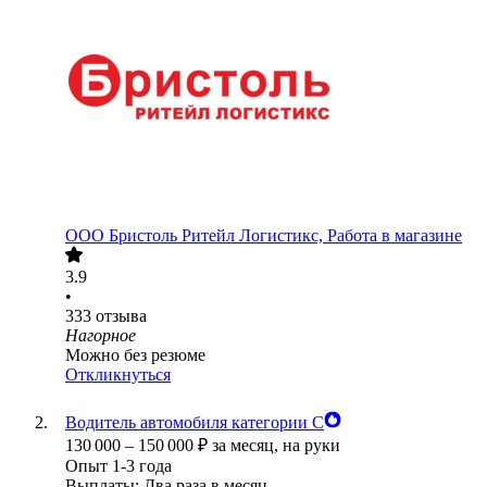
ООО
Бристоль Ритейл Логистикс, Работа в магазине
3.9
•
333
отзыва
Нагорное
Можно без резюме
Откликнуться
Водитель автомобиля категории С
130 000
–
150 000
₽
за месяц,
на руки
Опыт 1-3 года
Выплаты: Два раза в месяц