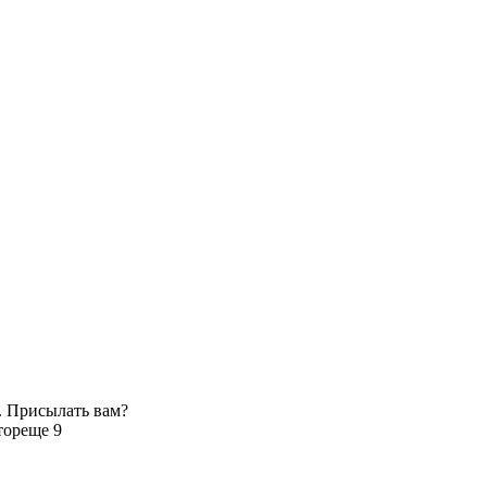
. Присылать вам?
тор
еще 9